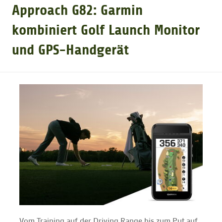
Approach G82: Garmin
GOLFTURNIERE
kombiniert Golf Launch Monitor
und GPS-Handgerät
GOLF NEWS
GOLFEINSTEIGER
GOLFHOTELS
Vom Training auf der Driving Range bis zum Put auf