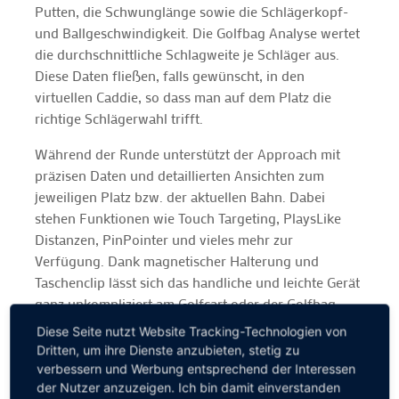
Putten, die Schwunglänge sowie die Schlägerkopf-
und Ballgeschwindigkeit. Die Golfbag Analyse wertet
die durchschnittliche Schlagweite je Schläger aus.
Diese Daten fließen, falls gewünscht, in den
virtuellen Caddie, so dass man auf dem Platz die
richtige Schlägerwahl trifft.
Während der Runde unterstützt der Approach mit
präzisen Daten und detaillierten Ansichten zum
jeweiligen Platz bzw. der aktuellen Bahn. Dabei
stehen Funktionen wie Touch Targeting, PlaysLike
Distanzen, PinPointer und vieles mehr zur
Verfügung. Dank magnetischer Halterung und
Taschenclip lässt sich das handliche und leichte Gerät
ganz unkompliziert am Golfcart oder der Golfbag
befestigen. Und die Akkulaufzeit von bis zu 25
Diese Seite nutzt Website Tracking-Technologien von
Stunden im GPS-Modus reicht für mehr als einen
Dritten, um ihre Dienste anzubieten, stetig zu
Golftag.
verbessern und Werbung entsprechend der Interessen
der Nutzer anzuzeigen. Ich bin damit einverstanden