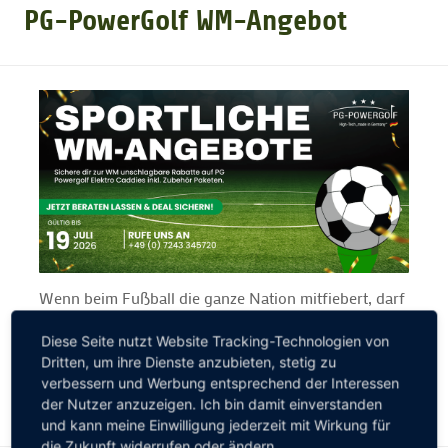
PG-PowerGolf WM-Angebot
GOLFTURNIERE
GOLF NEWS
GOLFEINSTEIGER
GOLFHOTELS
Wenn beim Fußball die ganze Nation mitfiebert, darf
auch auf dem Golfplatz das WM-Gefühl einziehen.
Diese Seite nutzt Website Tracking-Technologien von
Wir feiern sportliche Leidenschaft und smarte
Dritten, um ihre Dienste anzubieten, stetig zu
Technik und schenken dir 700€ Rabatt auf unsere
verbessern und Werbung entsprechend der Interessen
Elektro-Caddys und ein gratis Zubehör Paket.
der Nutzer anzuzeigen. Ich bin damit einverstanden
und kann meine Einwilligung jederzeit mit Wirkung für
die Zukunft widerrufen oder ändern.