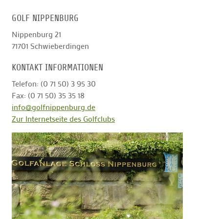
GOLF NIPPENBURG
GOLFTURNIERE
Nippenburg 21
71701
Schwieberdingen
GOLF NEWS
KONTAKT INFORMATIONEN
Telefon: (0 71 50) 3 95 30
GOLFEINSTEIGER
Fax: (0 71 50) 35 35 18
info@golfnippenburg.de
Zur Internetseite des Golfclubs
GOLFHOTELS