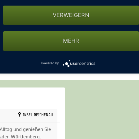
VERWEIGERN
MEHR
Powered by
Leaflet
|
©
OpenStre
INSEL REICHENAU
Alltag und genießen Sie
 Baden Württemberg.