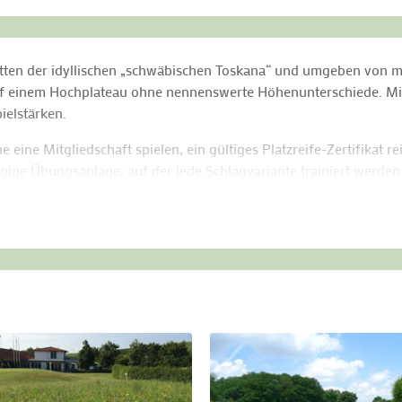
itten der idyllischen „schwäbischen Toskana“ und umgeben von m
auf einem Hochplateau ohne nennenswerte Höhenunterschiede. Mi
pielstärken.
ine Mitgliedschaft spielen, ein gültiges Platzreife-Zertifikat re
gige Übungsanlage, auf der jede Schlagvariante trainiert werden
ng-Center mit Videoanalyse-System, ein großes Putting-Grün und n
er Marken finden Sie alles, was das Golfer-Herz begehrt. Geni
en Sonnenterrasse.