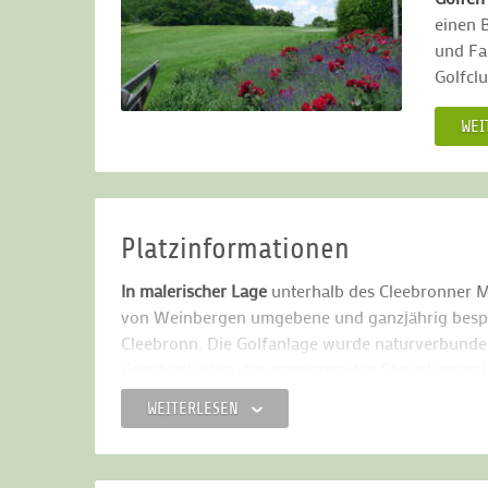
einen 
und Fa
Golfcl
WEI
Platzinformationen
In malerischer Lage
unterhalb des Cleebronner Mi
von Weinbergen umgebene und ganzjährig bespi
Cleebronn. Die Golfanlage wurde naturverbunden
Gegebenheiten des angrenzenden Stromberges int
auf einem dem Michaelsberg vorgelagerten Hoch
WEITERLESEN
Spielbahnen erfordern ein hohes Maß an Konzent
Golfer aller Spielstärken, sind aber auch für Anf