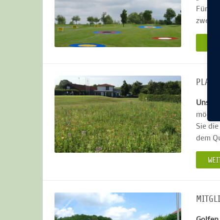
Für al
zwei S
WEI
PLATZ
Unser A
möchte
Sie die
dem Qu
WEI
MITGL
Golfen