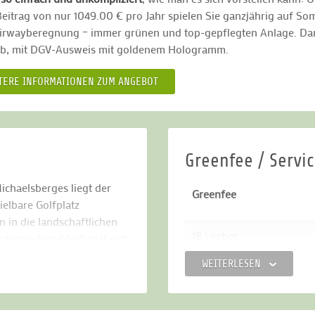
Beitrag von nur 1049.00 € pro Jahr spielen Sie ganzjährig auf 
irwayberegnung – immer grünen und top-gepflegten Anlage. Darin
ub, mit DGV-Ausweis mit goldenem Hologramm.
TERE INFORMATIONEN ZUM ANGEBOT
Greenfee / Servi
chaelsberges liegt der
Greenfee
elbare Golfplatz
 in die landschaftlichen
18 Löcher
egriert und befindet sich
plateau. Die neun
WEITERLESEN
ration und Präzision für
9 Löcher
änger gut geeignet.