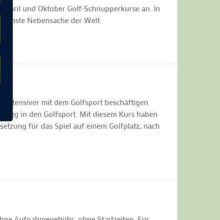
n April und Oktober Golf-Schnupperkurse an. In
 schönste Nebensache der Welt.
ch intensiver mit dem Golfsport beschäftigen
nstieg in den Golfsport. Mit diesem Kurs haben
ssetzung für das Spiel auf einem Golfplatz, nach
 Ohne Aufnahmegebühr, ohne Startzeiten. Für