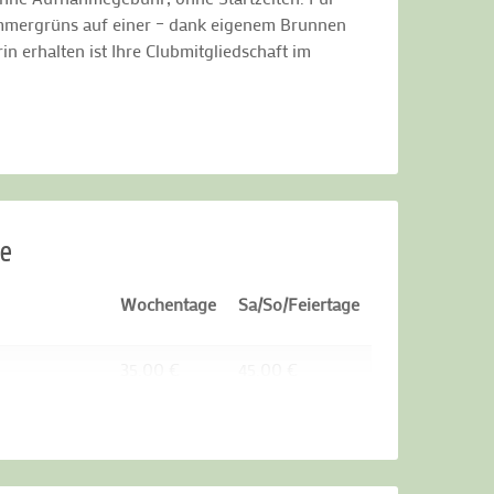
Sommergrüns auf einer – dank eigenem Brunnen
 erhalten ist Ihre Clubmitgliedschaft im
ce
Wochentage
Sa/So/Feiertage
35.00 €
45.00 €
25.00 €
30.00 €