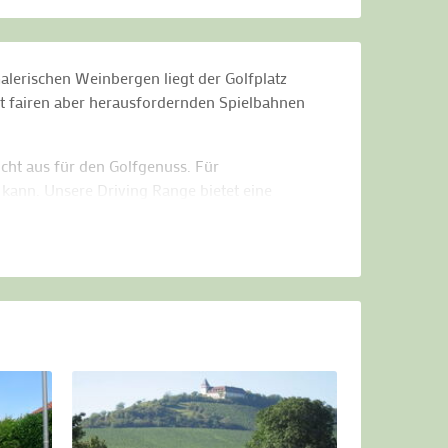
alerischen Weinbergen liegt der Golfplatz
t fairen aber herausfordernden Spielbahnen
icht aus für den Golfgenuss. Für
 kann. Unsere Driving Range bietet eine
atürlich einen Pitch- und Chip-Bereich. In
eßen und entspannen können Sie in unserem