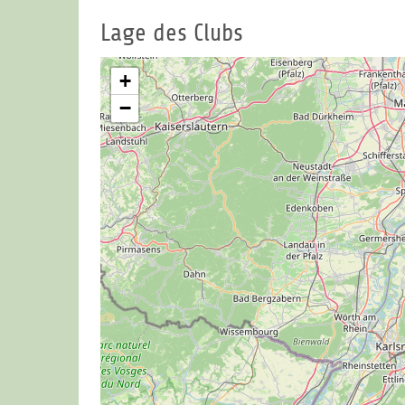
Für Übungszwecke
steht allen unser großzügig 
jederzeit zur Verfügung. Auf unserer Drivingra
Lage des Clubs
und Flutlicht können Sie auch an Herbst- und Wi
Kosten in den Abendstunden trainieren. Überdac
+
Zielgrüns, ein Fairwaybunker und sogar ein Was
−
zusammen mit dem speziell eingerichteten Chipp
sowie unserem Putting Green für effektive und
Trainingsmöglichkeiten.