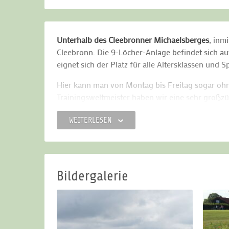
Unterhalb des Cleebronner Michaelsberges
, inm
Cleebronn. Die 9-Löcher-Anlage befindet sich 
eignet sich der Platz für alle Altersklassen und S
Hier kann man von Montag bis Freitag sogar ohne e
Trainingsweltmeister haben wir eine sehr großzü
moderne Tee-Line, Zielgrüns, Flutlicht und Fitti
WEITERLESEN
unserem Golfshop mit großem Sortiment bekannt
Restaurant bei italienischer Küche auf der groß
Bildergalerie