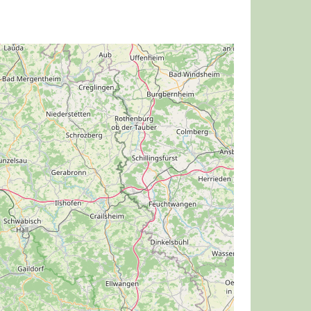
inder, Jugendliche, Azubis und Studenten (bis
nlagen
kostet 5,-€ / Tag.
e bis 16 Jahre ist die Nutzung der Übungsanlagen
 kosten 2,-€ für ca. 30 Bälle.
. auch ohne Clubmitgliedschaft (außer Feiertage)
ifikat reicht aus!
Feiertagen ist eine Mitgliedschaft in einem
rderlich!