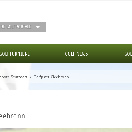
ERE GOLFPORTALE
GOLFTURNIERE
GOLF NEWS
GOL
ebote Stuttgart
Golfplatz Cleebronn
leebronn