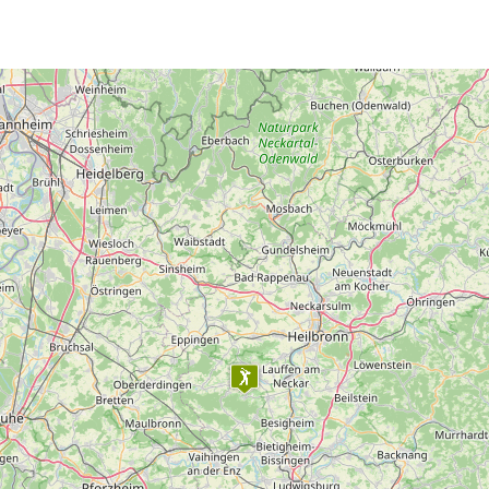
angelegter Trainingsbereich
nge mit über 200m Länge
Ermäßigtes Greenfee
für K
ntertagen ohne zusätzliche
Alter 27 Jahre)
hte Abschlagplätze,
serhindernis sorgen
Die Nutzung der
Übungsa
ing- und Pitching-Areal
Für Kinder und Jugendlich
 moderne
kostenfrei.
Bälle für die Driving-Range
Bei uns spielen Sie Mo- Fr
– ein gültiges Platzreifezert
Samstags, Sonntags und an 
Golfclub nötig.
Startzeitenbuchung ist erfo