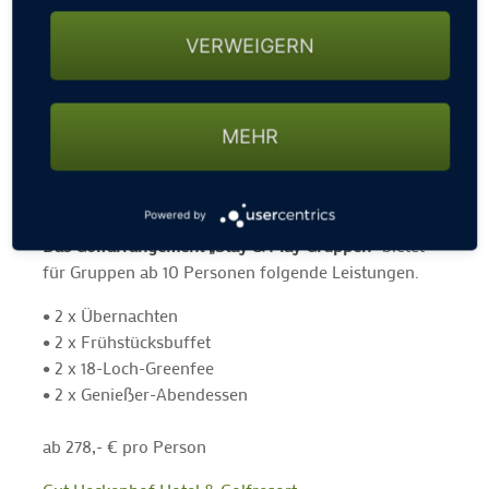
unserem Arrangement „Stay & Play Gruppen“
verbringen Sie Ihre Gruppenreise im modernen 4-
VERWEIGERN
Sterne Golfhotel mit einer außergewöhnlichen 27-
Loch Meisterschaftsgolfanlage. Nach der Golfrunde
relaxen Sie nach Lust und Laune in unserem Fitness-
MEHR
und Wellnessbereich und genießen abends das
stilvolle Genießer-Abendessen auf einer unserer
Sonnenterrassen.
Powered by
Das Golfarrangement „Stay & Play Gruppen“
bietet
für Gruppen ab 10 Personen folgende Leistungen.
• 2 x Übernachten
• 2 x Frühstücksbuffet
• 2 x 18-Loch-Greenfee
• 2 x Genießer-Abendessen
ab 278,- € pro Person