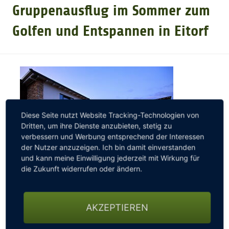
Gruppenausflug im Sommer zum
GOLFTURNIERE
Golfen und Entspannen in Eitorf
GOLF NEWS
GOLFEINSTEIGER
Diese Seite nutzt Website Tracking-Technologien von
GOLFHOTELS
Dritten, um ihre Dienste anzubieten, stetig zu
verbessern und Werbung entsprechend der Interessen
der Nutzer anzuzeigen. Ich bin damit einverstanden
und kann meine Einwilligung jederzeit mit Wirkung für
die Zukunft widerrufen oder ändern.
Sie suchen noch ein schönes Ziel für Ihren
Gruppenausflug? Ob privater Ausflug mit Freunden,
AKZEPTIEREN
das gemeinsame Mannschaftstraining oder der
Damen-, Herren oder Seniorengolfausflug, mit