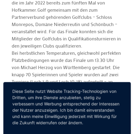
die im Jahr 2022 bereits zum fünften Mal von
Hofkammer.Golf gemeinsam mit den zum
Partnerverbund gehörenden Golfclubs – Schloss
Monrepos, Domäne Niederreutin und Schönbuch –
veranstaltet wird. Für das Finale konnten sich die
Mitglieder der Golfclubs in Qualifikationsturnieren in
den jeweiligen Clubs qualifizieren.
Bei herbstlichen Temperaturen, gleichwohl perfekten
Platzbedingungen wurde das Finale um 13.30 Uhr
von Michael Herzog von Württemberg gestartet. Die
knapp 70 Spielerinnen und Spieler wurden auf zwei
Turniere (Loch 1-9 und Loch 10-18) aufgeteilt – an
Loch 1 startete der Präsidenten-Flight mit Gastgeber
Diese Seite nutzt Website Tracking-Technologien von
Jürgen Schmidt (Schönbuch), Hans-Heinrich
Dritten, um ihre Dienste anzubieten, stetig zu
Brendecke (Domäne Niederreutin) und Werner
verbessern und Werbung entsprechend der Interessen
Tybusseck (Schönbuch, Ehrenpräsident). Besonders
der Nutzer anzuzeigen. Ich bin damit einverstanden
und kann meine Einwilligung jederzeit mit Wirkung für
positive Stimmung kam bei allen Spielerinnen und
die Zukunft widerrufen oder ändern.
Spielern beim zünftigen Welcome Back der Freunde
aus Oberstaufen (Oberstaufen Tourismus Marketing