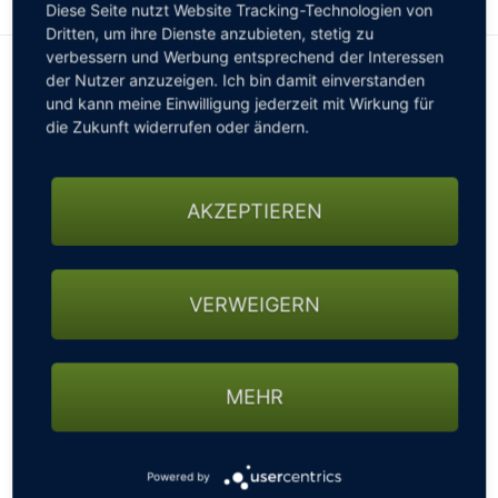
Diese Seite nutzt Website Tracking-Technologien von
Dritten, um ihre Dienste anzubieten, stetig zu
verbessern und Werbung entsprechend der Interessen
der Nutzer anzuzeigen. Ich bin damit einverstanden
und kann meine Einwilligung jederzeit mit Wirkung für
die Zukunft widerrufen oder ändern.
AKZEPTIEREN
3-TAGE GOLF-ARRANGEMENT "BADISCHE GOLFZEIT"
Waldhotel Grüner Baum
VERWEIGERN
Unser 3-Tage Golf-Arrangement "Badische GolfZeit" mit
folgenden Leistungen: 3 Übernachtungen mit Frühstück,
2 Verwöhnwahlmenüs mit 4 Gängen, 1 Galamenü mit 5
MEHR
Gängen, 2 Golfer-Lunchpakete ... Arrangementpreis pro
Person: ab 507,00 Euro im Doppelzimmer
MEHR LESEN
Powered by