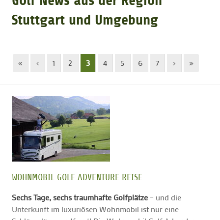
Golf News aus der Region
Stuttgart und Umgebung
GOLFTURNIERE
GOLF NEWS
«
‹
1
2
3
4
5
6
7
›
»
GOLFEINSTEIGER
GOLFHOTELS
WOHNMOBIL GOLF ADVENTURE REISE
Sechs Tage, sechs traumhafte Golfplätze
– und die
Unterkunft im luxuriösen Wohnmobil ist nur eine