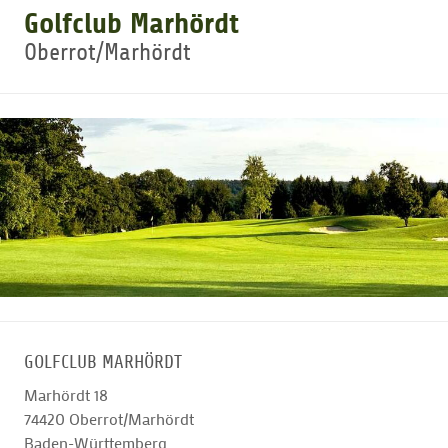
Golfclub Marhördt
Oberrot/Marhördt
GOLFTURNIERE
GOLF NEWS
GOLFEINSTEIGER
GOLFHOTELS
GOLFCLUB MARHÖRDT
Marhördt 18
74420
Oberrot/Marhördt
Baden-Württemberg