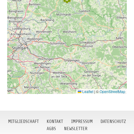
Einmal ganz abgesehen vom gesellschaftlichen Wert des
aktiven Clublebens! Sie sichern sich mit der Mitgliedschaft
im Golfclub Marhördt, optimale Trainingsmöglichkeiten
und die Spielberechtigung auf einem der wohl schönsten
und gepflegtesten Plätze des Schwäbisch-Fränkischen
Waldes.
Als offiziell anerkannter Golfclub im Deutschen
Golfverband (DGV), führen wir Ihre Handicapverwaltung
auf dem sogenannten Vorgabenstammblatt.
Selbstverständlich stehen wir Ihnen für Fragen rund um
Leaflet
|
©
OpenStreetMap
die Mitgliedschaft im Golfclub Marhördt unter der
Tel.
zur
Verfügung. Sie können auch gerne mit uns einen
persönlichen Besprechungstermin vereinbaren.
MITGLIEDSCHAFT
KONTAKT
IMPRESSUM
DATENSCHUTZ
AGBS
NEWSLETTER