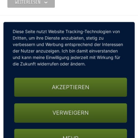
WEITERLESEN
auch voller sportlicher Herausforderungen und hat
sowohl dem Golf-Neuling als auch dem anspruchsvollen
Golf-Profi einiges zu bieten. Wir wünschen Ihnen ein
Bildergalerie
schönes Spiel, viel Spaß und Freude im Golfclub
Diese Seite nutzt Website Tracking-Technologien von
Marhördt.
Dritten, um ihre Dienste anzubieten, stetig zu
verbessern und Werbung entsprechend der Interessen
der Nutzer anzuzeigen. Ich bin damit einverstanden
und kann meine Einwilligung jederzeit mit Wirkung für
die Zukunft widerrufen oder ändern.
AKZEPTIEREN
VERWEIGERN